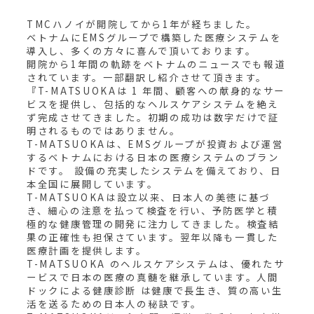
TMCハノイが開院してから1年が経ちました。
ベトナムにEMSグループで構築した医療システムを
導入し、多くの方々に喜んで頂いております。
開院から1年間の軌跡をベトナムのニュースでも報道
されています。一部翻訳し紹介させて頂きます。
『T-MATSUOKAは 1 年間、顧客への献身的なサー
ビスを提供し、包括的なヘルスケアシステムを絶え
ず完成させてきました。初期の成功は数字だけで証
明されるものではありません。
T-MATSUOKAは、EMSグループが投資および運営
するベトナムにおける日本の医療システムのブラン
ドです。 設備の充実したシステムを備えており、日
本全国に展開しています。
T-MATSUOKAは設立以来、日本人の美徳に基づ
き、細心の注意を払って検査を行い、予防医学と積
極的な健康管理の開発に注力してきました。検査結
果の正確性も担保さています。翌年以降も一貫した
医療計画を提供します。
T-MATSUOKA のヘルスケアシステムは、優れたサ
ービスで日本の医療の真髄を継承しています。人間
ドックによる健康診断 は健康で長生き、質の高い生
活を送るための日本人の秘訣です。