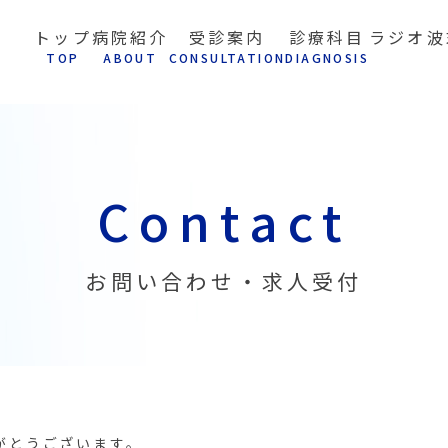
トップ
病院紹介
受診案内
診療科目
ラジオ波
T
OP
A
BOUT
C
ONSULTATION
D
IAGNOSIS
Contact
お問い合わせ・求人受付
がとうございます。