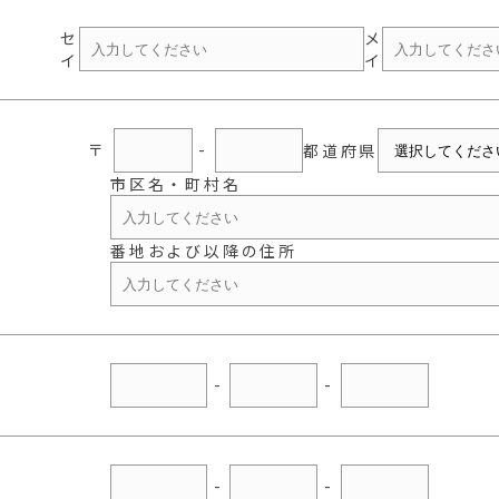
セ
メ
イ
イ
〒
-
都道府県
市区名・町村名
番地および以降の住所
-
-
-
-