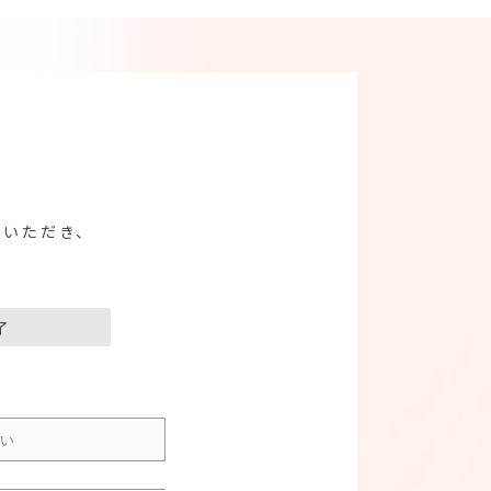
せ
力いただき、
了