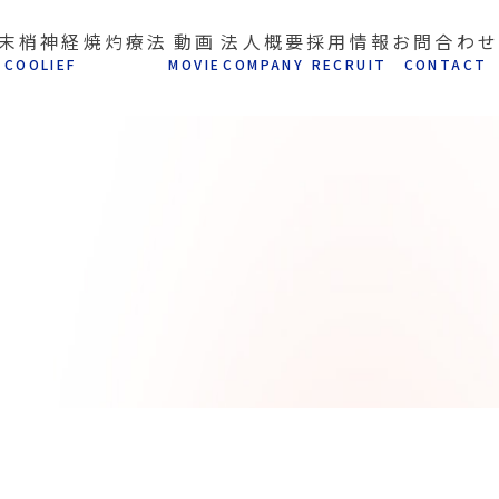
末梢神経焼灼療法
動画
法人概要
採用情報
お問合わせ
C
OOLIEF
M
OVIE
C
OMPANY
R
ECRUIT
C
ONTACT