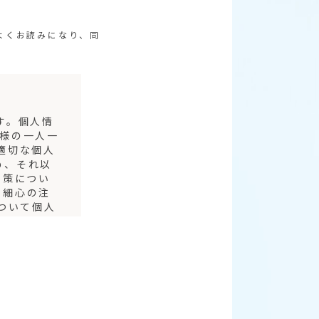
よくお読みになり、同
す。個人情
皆様の一人一
適切な個人
め、それ以
対策につい
り細心の注
ついて個人
規定に準拠