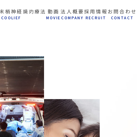
末梢神経焼灼療法
動画
法人概要
採用情報
お問合わせ
C
OOLIEF
M
OVIE
C
OMPANY
R
ECRUIT
C
ONTACT