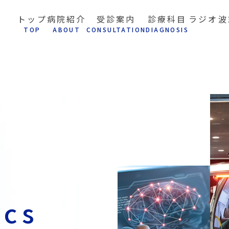
トップ
病院紹介
受診案内
診療科目
ラジオ波
T
OP
A
BOUT
C
ONSULTATION
D
IAGNOSIS
ics