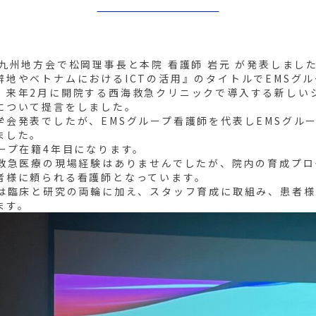
九州地方会で松岡理事長と本院 看護師 岩元 が発表しまし
僻地やベトナムにおけるICTの活用』のタイトルでEMSグ
、来年2月に開院する西海救急クリニックで導入する新しい
について提言をしました。
学会発表でしたが、EMSグループ看護師を代表しEMSグル
ました。
ープ在籍4年目になります。
は救急医療の現場経験はありませんでしたが、院内の育成プ
者様に頼られる看護師となっています。
では臨床と研究の両輪に加え、スタッフ育成に取組み、患者
ます。