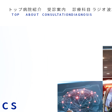
トップ
病院紹介
受診案内
診療科目
ラジオ波
T
OP
A
BOUT
C
ONSULTATION
D
IAGNOSIS
ics