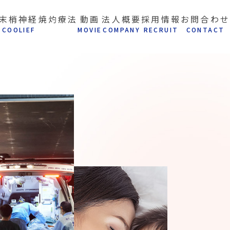
末梢神経焼灼療法
動画
法人概要
採用情報
お問合わせ
C
OOLIEF
M
OVIE
C
OMPANY
R
ECRUIT
C
ONTACT