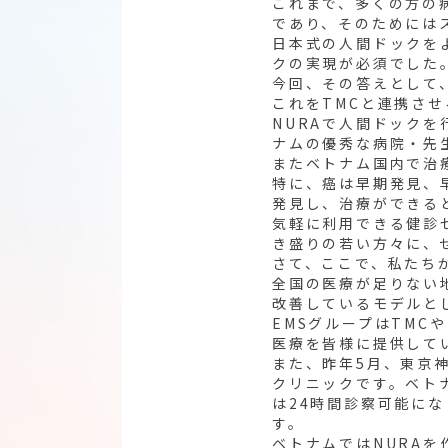
これまで、多くの方の
であり、そのためには
日本式の人間ドックを
クの実現が必須でした
今回、その答えとして
これをTMCと連携さ
NURAで人間ドックを
ナムの優秀な病院・先
またベトナム国内で治
特に、癌は早期発見、
発見し、治療ができる
気軽に利用できる健診
き盛りの若い方々に、
さて、ここで、私たち
全国の医療が足りない
改善しているモデルと
EMSグループはTMC
医療を皆様に提供して
また、昨年5月、東京
クリニックです。ベト
は24時間診察可能に
す。
ベトナムではNURAを