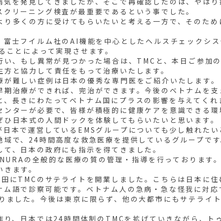
病気を発見してきましたが、そこで再確認したのは、やはり
スクリーニング検査が最重要であるという事でした。
より多くの方に受けてもらいたいと考える一方で、そのため
。
、富士フイルム社のAI機能を中心としたヘルスチェックシス
せることによって実現させます。
行い、もし異常が見つかった場合は、TMCと、本日ご参加の
生方と協力して責任をもって治療いたします。
療が難しい症例は日本の優秀な専門医をご紹介いたします。
早期治療ができれば、完治ができます。今後のベトナムを支
と、長きにわたってベトナム国にプラスの影響を与えてくれ
センターが必要で、皆様が積極的に健康ケアを意識できる環
ぜひ日本式の人間ドックを体験してもらいたいと思います。
が日本で運営しているEMSグループについても少し触れたい
地域で、24時間高度な救急医療を提供しているグループで
して、日本の政府にも指示を得てきました。
やNURAの全般的な医療の質の管理・指導を行っております
いきます。
神田にTMCのサテライトを開業しました。こちらは日本に
ナム語で診察可能です。ベトナム人の急病・急な怪我に対応
なりました。今後は東京に限らず、他の大都市にもサテライ
作り、日本では24時間体制のTMCを拡げていきながら、ト