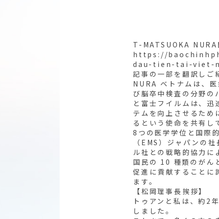
T-MATSUOKA 
https://baochinhp
dau-tien-tai-viet
記事の一部を翻訳しご
NURA ベトナムは
び脳卒中検査の分野のパ
と富士フイルムは、迅
テムを向上させるため
るという使命を共有し
8つの医学学位と国際
（EMS）ジャパンの
ル社との戦略的協力によ
国民の 10 種類のが
促進に貢献することに
ます。
【松岡理事長挨拶】
トゥアンと私は、約2
しました。