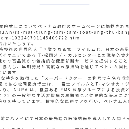
NURA開院式典についてベトナム政府のホームページに掲載され
hu.vn/ra-mat-trung-tam-tam-soat-ung-thu-ban
-nam-102240701145409722.htm
紹介いたします。
、医療技術の世界的大手企業である富士フイルムと、日本の基
イオニアである T-松岡メディカルセンターとの戦略的協力
速かつ高品質かつ包括的な健康診断サービスを提供すること
に協力し、早期発見と高度な医療技術を通じてベトナム国民
ています。
的な特許を取得した「スーパードクター」の称号で有名な救
社長である松岡良典博士は、「富士フイルムとT-マツオカ・
り、 NURA は、権威ある EMS 医療グループによる投
んと 22 の一般的な生活習慣病の早期発見と効果的な管理に
誇りを持っています。積極的な医療ケアを行い、ベトナム人
年前にハノイにて日本の最先端の医療機器を導入して人間ドッ