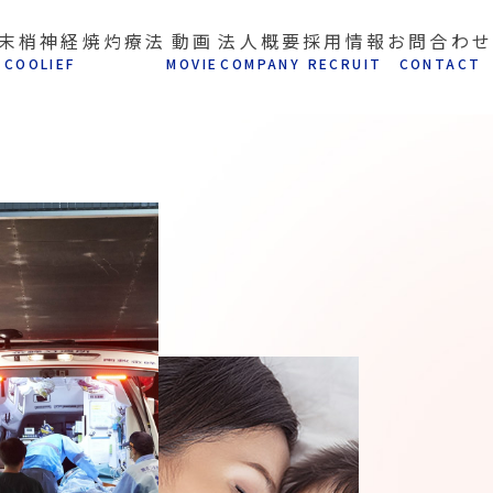
末梢神経焼灼療法
動画
法人概要
採用情報
お問合わせ
C
OOLIEF
M
OVIE
C
OMPANY
R
ECRUIT
C
ONTACT