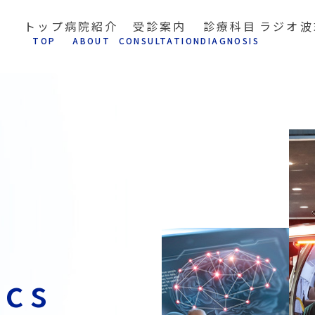
トップ
病院紹介
受診案内
診療科目
ラジオ波
T
OP
A
BOUT
C
ONSULTATION
D
IAGNOSIS
ics