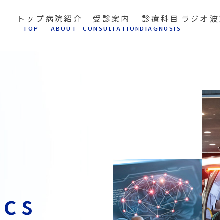
トップ
病院紹介
受診案内
診療科目
ラジオ波
T
OP
A
BOUT
C
ONSULTATION
D
IAGNOSIS
ics