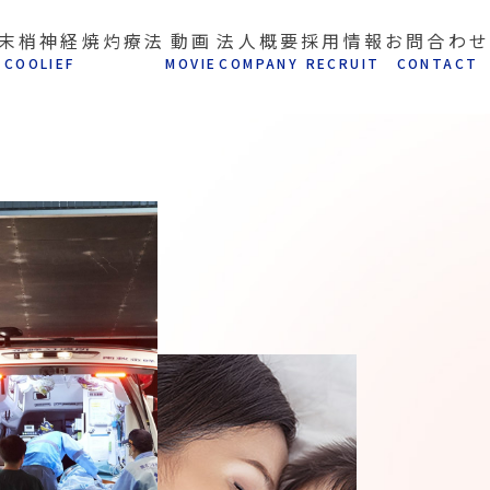
末梢神経焼灼療法
動画
法人概要
採用情報
お問合わせ
C
OOLIEF
M
OVIE
C
OMPANY
R
ECRUIT
C
ONTACT